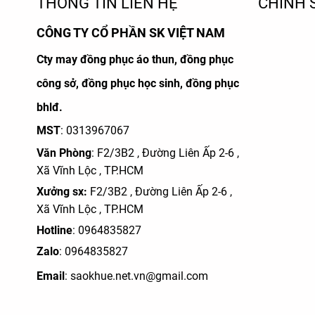
THÔNG TIN LIÊN HỆ
CHÍNH 
CÔNG TY CỔ PHẦN SK VIỆT NAM
Cty may đồng phục áo thun, đồng phục
công sở, đồng phục học sinh, đồng phục
bhlđ.
MST
: 0313967067
Văn Phòng
: F2/3B2 , Đường Liên Ấp 2-6 ,
Xã Vĩnh Lộc , TP.HCM
Xưởng sx:
F2/3B2 , Đường Liên Ấp 2-6 ,
Xã Vĩnh Lộc , TP.HCM
Hotline
: 0964835827
Zalo
:
0964835827
Email
: saokhue.net.vn@gmail.com