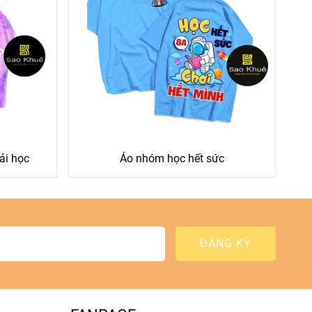
ải học
Áo nhóm học hết sức
ĐĂNG KÝ