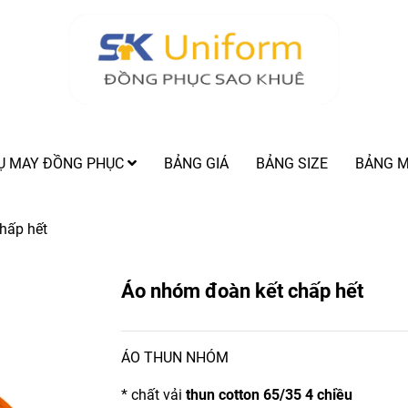
VỤ MAY ĐỒNG PHỤC
BẢNG GIÁ
BẢNG SIZE
BẢNG M
hấp hết
Áo nhóm đoàn kết chấp hết
ÁO THUN NHÓM
* chất vải
thun cotton 65/35 4 chiều